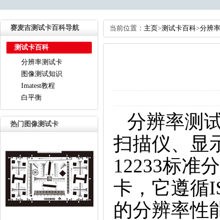
动态范围测试卡
赛麦吉测试卡百科导航
当前位置：
主页
>
测试卡百科
>
分辨
肤色卡
测试卡百科
综合测试卡
分辨率测试卡
白平衡测试卡
图像测试知识
Imatest教程
其它测试卡
白平衡
FOV视场角测试卡
分辨率测
热门图像测试卡
扫描仪、显
12233标
卡，它遵循I
的分辨率性