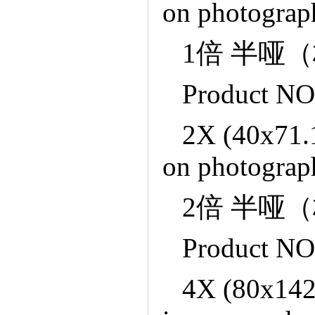
onphotograp
1倍半哑
ProductNO
2X(40x71.1
onphotograp
2倍半哑
ProductNO
4X(80x142.